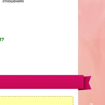
отношениях
И?