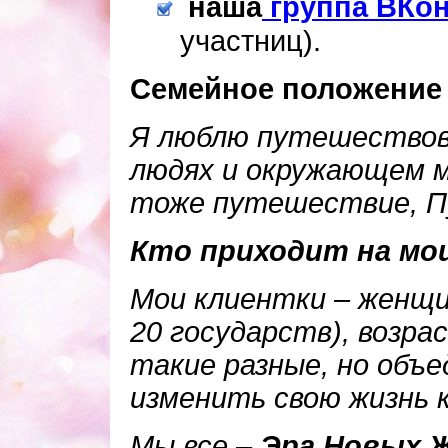
наша
группа ВКон
участниц).
Семейное положение 
Я люблю путешествов
людях и окружающем 
тоже путешествие, 
Кто приходит на мо
Мои клиентки – женщи
20 государств), возра
такие разные, но объ
изменить свою жизнь 
Мы все –
Эра Новых 