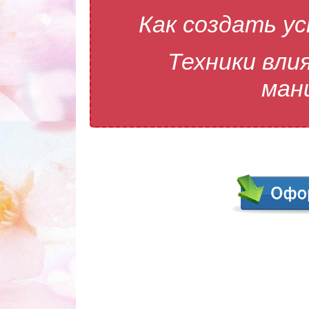
Как создать у
Техники вли
ман
Програ