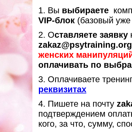
1. Вы
выбираете
комп
VIP-блок
(базовый уже 
2. О
ставляете заявку
zakaz@psytraining.org
женских манипуляци
оплачивать по выбра
3. Оплачиваете тренин
реквизитах
4. Пишете на почту
zak
подтверждением оплаты
кого, за что, сумму, сп