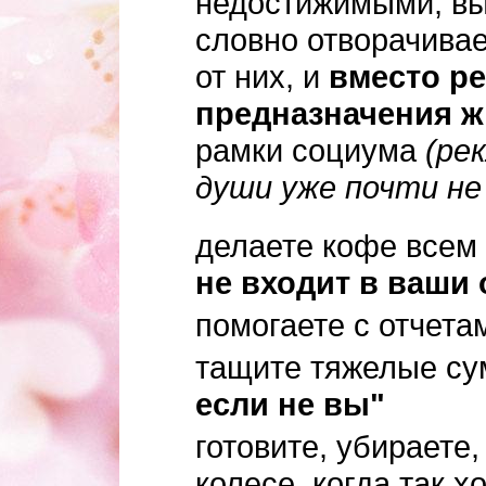
недостижимыми, в
словно отворачива
от них, и
вместо р
предназначения ж
рамки социума
(рек
души уже почти не 
делаете кофе всем 
не входит в ваши
помогаете с отчета
тащите тяжелые с
если не вы"
готовите, убираете,
колесе, когда так х