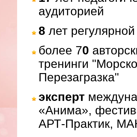
аудиторией
8
лет регулярной
более 7
0
авторск
тренинги "Морско
Перезагразка"
эксперт
междунар
«Анима», фестива
АРТ-Практик, М