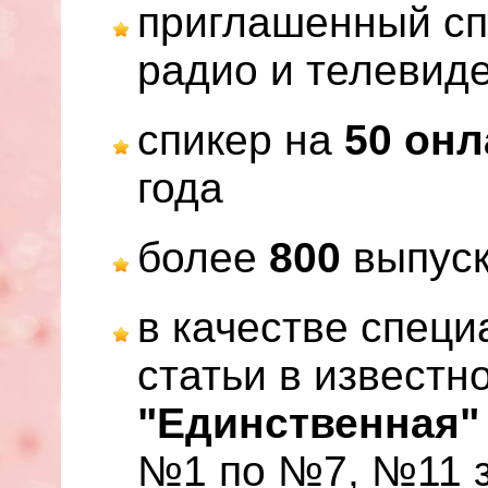
приглашенный сп
радио и телевид
спикер на
50 он
года
более
800
выпуск
в качестве спец
статьи в известн
"Единственная"
№1 по №7, №11 за 