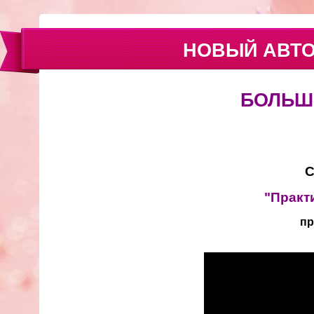
НОВЫЙ АВТО
БОЛЬШ
С
"Практ
пр
Video
Player