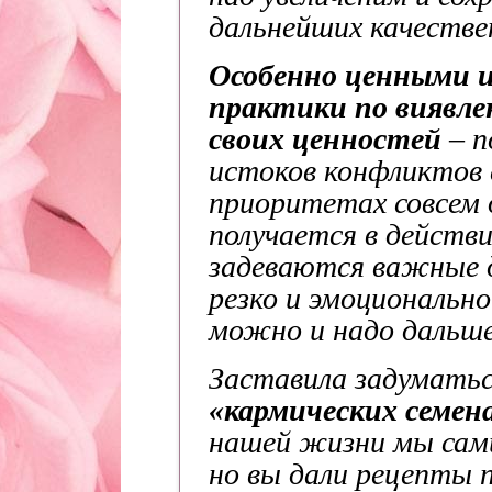
дальнейших качестве
Особенно ценными 
практики по виявл
своих ценностей
– 
истоков конфликтов 
приоритетах совсем 
получается в действ
задеваются важные д
резко и эмоционально
можно и надо даль
Заставила задумать
«кармических семен
нашей жизни мы сами
но вы дали рецепты 