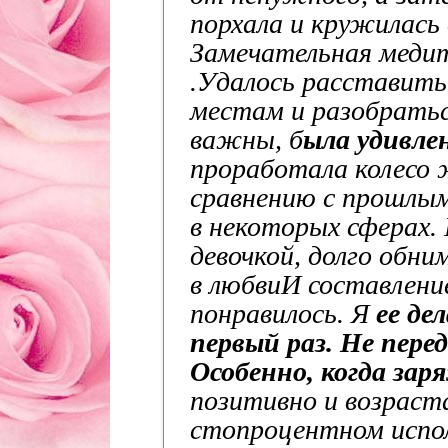
порхала и кружилась
Замечательная меди
.Удалось расставить
местам и разобратьс
важны, б
ыла удивле
проработала колесо 
сравнению с прошлым
в некоторых сферах.
девочкой, долго обни
в любви
И составлени
понравилось. Я
ее де
первый раз. Не пер
Особенно, когда зар
позитивно и возраст
стопроцентном испол