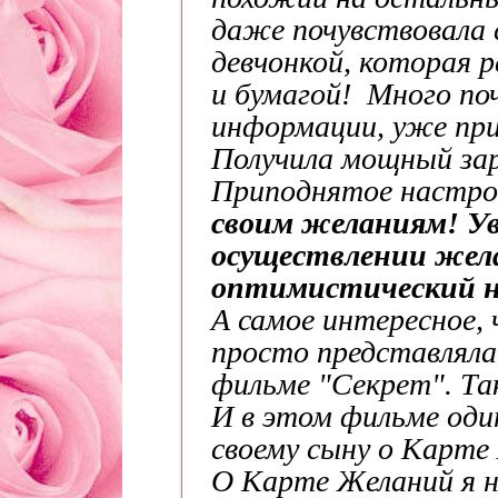
даже почувствовала 
девчонкой, которая 
и бумагой
! Много по
информации, уже при
Получила мощный зар
Приподнятое настро
своим желаниям! Ув
осуществлении жела
оптимистический н
А самое интересное,
просто представляла,
фильме "Секрет". Т
И в этом фильме од
своему сыну о Карте 
О Карте Желаний я н