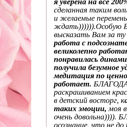
я уверена на все 20
сделанная таким вол
и желаемые перемены
ждать)))))).
Особую Б
высказать Вам за ту
работа с подсознат
великолепно работа
понравилась динами
получила безумное у
медитация по ценно
работает.
БЛАГОДА
раскрашиванием крас
в детский восторг, к
таких эмоции,
моя в
очень довольна)))).
осознание, что не до