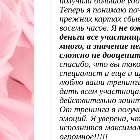
получила большое уд
Теперь я понимаю поч
прежних картах сбыв
восемь часов. Я
не ож
деньги все участни
много, а значение 
сложно не дооцени
спасибо, что вы так
специалист и еще и щ
люблю ваши тренинги
дать всем участница
действительно заинт
От тренинга я получ
эмоций. Я уверена, ч
исполнится максимал
огромное!!!!!