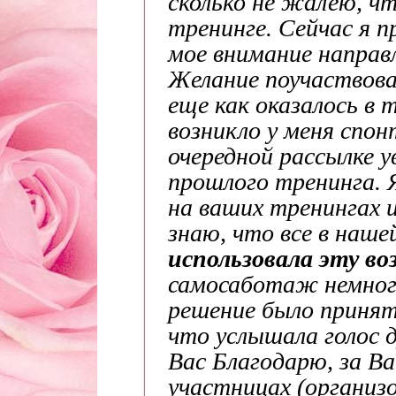
сколько не жалею, ч
тренинге. Сейчас я п
мое внимание направ
Желание поучаствова
еще как оказалось в 
возникло у меня спон
очередной рассылке 
прошлого тренинга. Я
на ваших тренингах 
знаю, что все в наше
использовала эту в
самосаботаж немног
решение было принят
что услышала голос д
Вас Благодарю, за Ва
участницах (организо