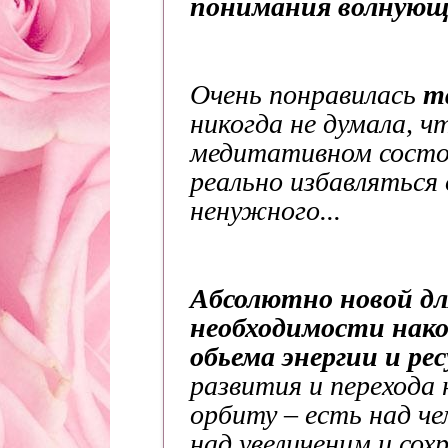
понимания волнующи
Очень понравилась
т
никогда не думала, ч
медитативном состо
реально избавляться 
ненужного...
Абсолютно новой дл
необходимости нако
обьема энергии и рес
развития и перехода 
орбиту – есть над ч
над увеличеним и сох