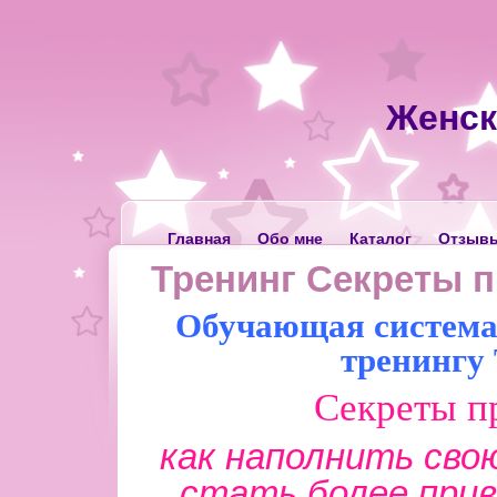
Женск
Главная
Обо мне
Каталог
Отзыв
Тренинг Секреты 
Обучающая система 
тренингу
Секреты п
как наполнить сво
стать более прив