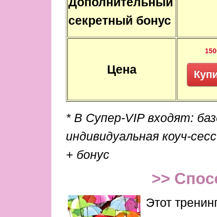
Дополнительный
секретный бонус
150
Цена
Куп
* В Супер-VIP входят: баз
индивидуальная коуч-сес
+ бонус
>> Спос
Этот тренин