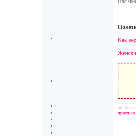
Вас им
Полезн
Как вер
Женски
on Четвер
практики