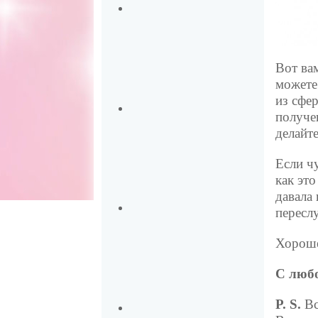
Вот ва
можете
из сфе
получе
делайте
Если ч
как эт
давала
переслу
Хороше
С любо
P. S.
Вс