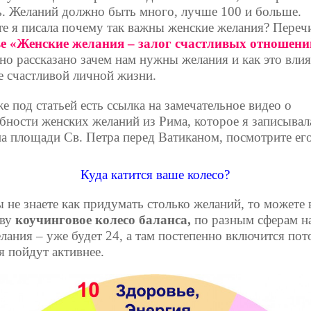
ь. Желаний должно быть много, лучше 100 и больше.
е я писала почему так важны женские желания? Переч
ье «Женские желания – залог счастливых отношен
но рассказано зачем нам нужны желания и как это влия
е счастливой личной жизни.
е под статьей есть ссылка на замечательное видео о
бности женских желаний из Рима, которое я записывал
на площади Св. Петра перед Ватиканом, посмотрите его
Куда катится ваше колесо?
ы не знаете как придумать столько желаний, то можете 
ову
коучинговое колесо баланса,
по разным сферам н
лания – уже будет 24, а там постепенно включится пот
я пойдут активнее.