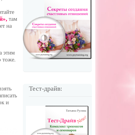
итайте
ий»,
там
ет на
а этим
 тоже.
Тест-драйв:
взять
аписать
ок и