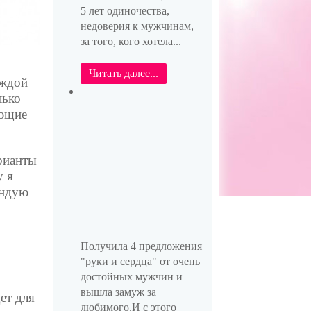
5 лет одиночества,
недоверия к мужчинам,
за того, кого хотела...
Читать далее...
аждой
лько
ующие
арианты
у я
ндую
Получила 4 предложения
"руки и сердца" от очень
достойных мужчин и
вышла замуж за
ет для
любимого.И с этого