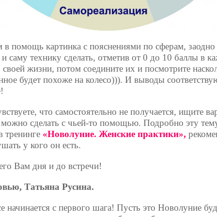
м в помощь картинка с пояснениями по сферам, заодно
 и саму технику сделать, отметив от 0 до 10 баллы в к
р своей жизни, потом соедините их и посмотрите наско
нное будет похоже на колесо))). И выводы соответств
!
увствуете, что самостоятельно не получается, ищите в
о можно сделать с чьей-то помощью. Подробно эту тем
 в тренинге
«Новолуние. Женские практики»,
рекоме
шать у кого он есть.
го Вам дня и до встречи!
вью, Татьяна Русина.
е начинается с первого шага! Пусть это Новолуние буд