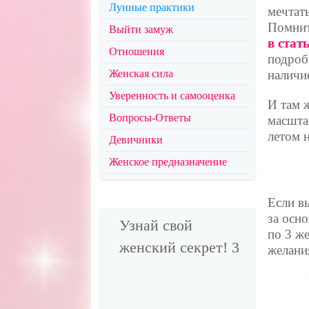
Лунные практики
мечтат
Помнит
Выйти замуж
в стат
Отношения
подроб
Женская сила
наличи
Уверенность и самооценка
И там ж
Вопросы-Ответы
масшта
летом 
Девичники
Женское предназначение
Если в
за осн
Узнай свой
по 3 же
женский секрет! 3
желани