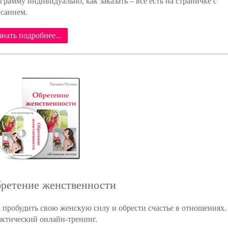
грамму индивидуально, как заказать – все есть на страничке с
санием.
знать подробнее...
ретение женственности
 пробудить свою женскую силу и обрести счастье в отношениях.
ктический онлайн-тренинг.