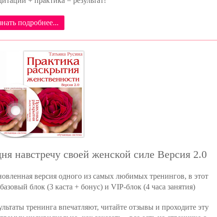
итации + практика = результат!
знать подробнее...
дня навстречу своей женской силе Версия 2.0
овленная версия одного из самых любимых тренингов, в этот
 базовый блок (3 каста + бонус) и VIP-блок (4 часа занятия)
ультаты тренинга впечатляют, читайте отзывы и проходите эту