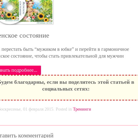
нское состояние
 перестать быть “мужиком в юбке” и перейти в гармоничное
ское состояние, чтобы стать привлекательной для мужчин
знать подробнее...
Будем благодарны, если вы поделитесь этой статьей в
социальных сетях:
оскресенье, 01 февраля 2015. Posted in
Тренинги
тавить комментарий