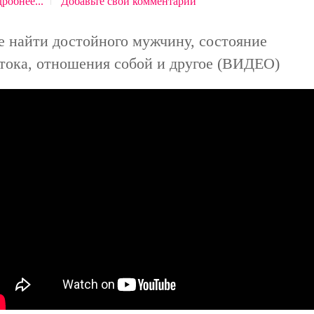
робнее...
Добавьте свой комментарий
е найти достойного мужчину, состояние
тока, отношения собой и другое (ВИДЕО)