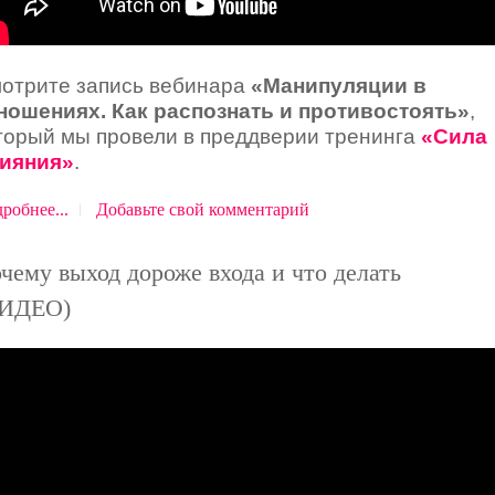
отрите запись вебинара
«Манипуляции в
ношениях. Как распознать и противостоять»
,
торый мы провели в преддверии тренинга
«
Сила
ияния
»
.
робнее...
Добавьте свой комментарий
чему выход дороже входа и что делать
ВИДЕО)