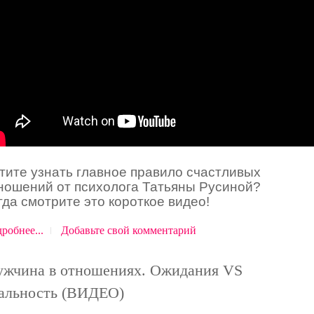
тите узнать главное правило счастливых
ношений от психолога Татьяны Русиной?
гда
смотрите
это
короткое видео!
робнее...
Добавьте свой комментарий
жчина в отношениях. Ожидания VS
альность (ВИДЕО)