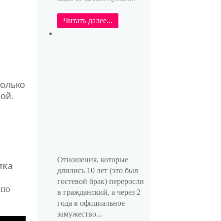
Читать далее...
колько
ой.
Отношения, которые
ика
длились 10 лет (это был
гостевой брак) переросли
 по
в гражданский, а через 2
года в официальное
замужество...