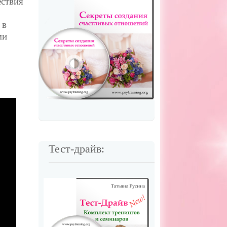
ествия
 в
ми
Тест-драйв: