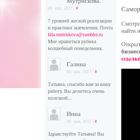
Мутрискова.
Самор
09. мая, 2017 |
#
7 уровней жеской реализации
Смотри
и практики заземления. Почта
найти 
lida.mutriskova@rambler.ru
Мне нравиться рубика
Открыт
волшебный понедельник.
бизнес
ссылк
Галина
09. мая, 2017 |
#
Татьяна, спасибо вам за вашу
работу. Вы делитесь очень
полезной...
Инна
09. мая, 2017 |
#
Здравствуйте Татьяна! Вы