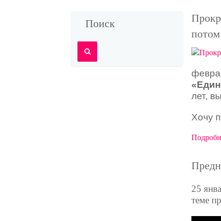
Прокр
Поиск
потом
февра
«Един
лет, в
Хочу 
Подробне
Предн
25 янв
теме п