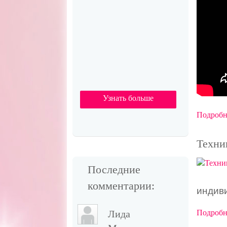
Узнать больше
Подробне
Техни
Последние
комментарии:
индив
Лида
Подробне