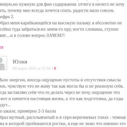
имую,но нужную для фин содержания. отчего я ничего не хочу
ать, почему мне всегда хочется спать. радости мало совсем.
цифра 2.
Образ меня карабкающейся на высокую пальму. я абсолютно не
собна туда забраться-но зачем-то пру, ногти сломаны, ступни
вят....и в голове вопрос-ЗАЧЕМ?!
ет
Юлия
09 марта 2015 at 15:04 |
#
Мало энергии, иногда ощущение пустоты и отсутствия смысла
ни, чувствую что не живу так как могла бы и не реализую себя,
гда заставляю себя что-то делать через не хочу, ощущение что
-вот и начнется настоящая жизнь, а это как подготовка, да годы
дут...
по шкале, примерно 2-3 балла
образ мутный, расплывчатый и в серо-коричневых тонах - темная
ва в которой пробиваются ростки, я еще не знаю что именно это