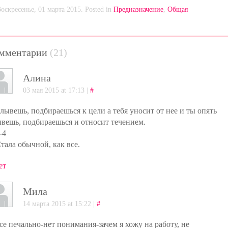
оскресенье, 01 марта 2015. Posted in
Предназначение
,
Общая
мментарии
(21)
Алина
03 мая 2015 at 17:13 |
#
плывешь, подбираешься к цели а тебя уносит от нее и ты опять
вешь, подбираешься и относит течением.
-4
Стала обычной, как все.
ет
Мила
14 марта 2015 at 15:22 |
#
все печально-нет понимания-зачем я хожу на работу, не