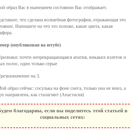
ой образ Вас в нынешнем состоянии Вас отображает.
дставьте, что сделана волшебная фотография, отражающая это
тояние. Напишите на что это похоже, какие цвета, какая
афора.
мер (опубликован на ютубе)
Признаки: почти непрекращающаяся апатия, никаких взлетов и
ых полос, один только серые
Презназначение на 3.
Мой образ сейчас: сосулька на фоне снега, только она не вниз, а
рх направлена, как сталагмит (Анастасия)
Будем благодарны, если вы поделитесь этой статьей в
социальных сетях: