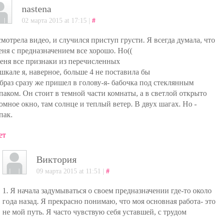
nastena
02 марта 2015 at 17:15 |
#
мотрела видео, и случился приступ грусти. Я всегда думала, что
еня с предназначением все хорошо. Но((
еня все признаки из перечисленных
шкале я, наверное, больше 4 не поставила бы
браз сразу же пришел в голову-я- бабочка под стеклянным
паком. Он стоит в темной части комнаты, а в светлой открыто
омное окно, там солнце и теплый ветер. В двух шагах. Но -
пак.
ет
Виктория
09 марта 2015 at 11:51 |
#
1. Я начала задумываться о своем предназначении где-то около
года назад. Я прекрасно понимаю, что моя основная работа- это
не мой путь. Я часто чувствую себя уставшей, с трудом