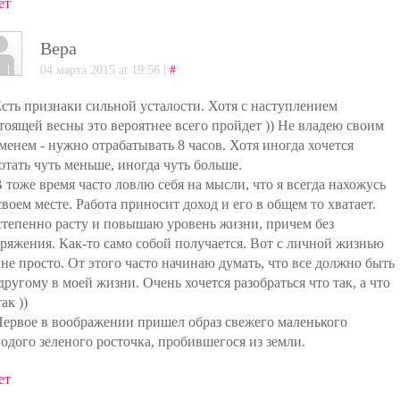
ет
Вера
04 марта 2015 at 19:56 |
#
Есть признаки сильной усталости. Хотя с наступлением
тоящей весны это вероятнее всего пройдет )) Не владею своим
менем - нужно отрабатывать 8 часов. Хотя иногда хочется
отать чуть меньше, иногда чуть больше.
В тоже время часто ловлю себя на мысли, что я всегда нахожусь
своем месте. Работа приносит доход и его в общем то хватает.
тепенно расту и повышаю уровень жизни, причем без
ряжения. Как-то само собой получается. Вот с личной жизнью
 не просто. От этого часто начинаю думать, что все должно быть
другому в моей жизни. Очень хочется разобраться что так, а что
ак ))
Первое в воображении пришел образ свежего маленького
одого зеленого росточка, пробившегося из земли.
ет