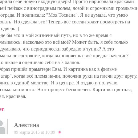
арила себе новую входную дверь! Просто нарисовала красками
ней пейзаж с виноградным полем, лозой и огромными гроздьями
ограда. И подписала: "Моя Тоскана". Я не думала, что умею
овать! Но сделала это! Теперь все соседи ходят посмотреть на
о-дверь :)
де бы это и мой жизненный путь, но в то же время я
умываюсь: насколько это всё моё? Может быть, я себе только
думываю, что периодически забредаю в тупик? А это
мальное состояние, когда выполняешь своё предназначение?
По шкале я оцениваю себя на 7 баллов.
Образ пришёл праматери Евы. И картинка как в фильме
атар", когда всё племя на-ви, положив руки на плечи друг другу,
лись в единой молитве. Я в центре. Я отдаю и получаю
симально много. Этот процесс бесконечен. Картинка цветная,
ая, красивая.
ет
Алевтина
09 марта 2015 at 10:09 |
#