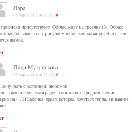
Лара
04 марта 2015 at 18:02 |
#
 признаки присутствуют. Сейчас живу на троечку (3). Образ:
ринная большая ваза с рисунком из мелкой мозаики. Над вазой
ится дымок.
ет
Лида Мутрискова.
04 марта 2015 at 14:08 |
#
Я хочу быть счастливой, любимой.
дназначение хочеться радоваться жизни.Предназначение
ерно на 4 . 3) Бабочка, яркая, которая, хочеться тепла, внимание,
ви.
ет