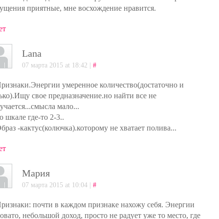
щения приятные, мне восхождение нравится.
ет
Lana
07 марта 2015 at 18:42 |
#
Признаки.Энергии умеренное количество(достаточно и
ько).Ищу свое предназначение.но найти все не
учается...смысла мало...
о шкале где-то 2-3..
Образ -кактус(колючка).которому не хватает полива...
ет
Мария
07 марта 2015 at 10:04 |
#
Признаки: почти в каждом признаке нахожу себя. Энергии
овато, небольшой доход, просто не радует уже то место, где