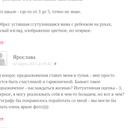
По шкале - где-то от 3 до 5, точно не знаю.
Образ: уставшая ссутулившаяся мама с ребенком на руках,
лый взгляд, изображение цветное, но неяркое.
ет
Ярослава
02 марта 2015 at 19:42 |
#
 вопрос предназначения ставит меня в тупик - мне просто
ется быть счастливой и гармоничной. Бывает такое
дназначение - наслаждаться жизнью? Интуитивная оценка - 3,
ерное, я могу реализовать себя в чем-то большем, но вот в чем?
ографу бы понравилось поработать со мной - мы могли бы
лать очень яркие фото))))
ет