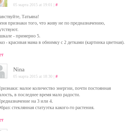
05 марта 2015 at 19:01 |
#
авствуйте, Татьяна!
еня признаки того, что живу не по предназначению,
утствуют.
шкале - примерно 5.
аз - красивая мама в обнимку с 2 детками (картинка цветная).
ет
Nina
05 марта 2015 at 18:30 |
#
Признаки: малое количество энергии, почти постоянная
алость, в последнее время мало радости.
Предназначение на 3 или 4.
Образ: стеклянная статуэтка какого-то растения.
ет