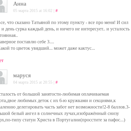
Анна
05 марта 2015 at 16:02 |
#
Все, что сказано Татьяной по этому пункту - все про меня! И сил
, и день сурка каждый день, и ничего не интересует.. и усталость
тоянная..
наверное поставлю себе 3....
Какой то цветок увядший... может даже кактус...
ет
маруся
04 марта 2015 at 20:55 |
#
сталость от большой занятости-любимая оплачиваемая
ота,двое любимых деток с их 6-ю кружками и секциями,к
алению делегировать часть забот нет возможности!2-8 баллов.3-
ьшой белый ангел в солнечных лучах,изображённый снизу
рх,по-типу статуи Христа в Португалии(просстите за пафос...)