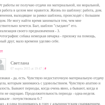
От работы не получаю отдачи ни материальной, ни моральной,
я работа в целом мне нравится. Жизнь по шаблону: работа, дом.
енения, выходящие за рамки шаблона, происходят с большим
дом. Не могу найти время заниматься тем, чем мне
ствительно хочется. Быт, шаблон "съедают" его.
Реализация своего предназначения - 3.
Фотография: собака немецкая овчарка - прихожу на помощь,
ный друг, мало времени уделяю себе.
ет
Светлана
07 марта 2015 at 19:47 |
#
знаки - да, есть. Чувствую недостаточную материальную отдачу
дела, которым занимаюсь с удовольствием. Чувствую апатию и
алость. Бывают периоды, когда очень явно, а бывают, когда и
ти не ощущаю. Продолжительность периода - одна-неделя.
шкале - почувствовала 6-7
аз - я одна поднимаюсь в гору с альпинистским снаряжением.