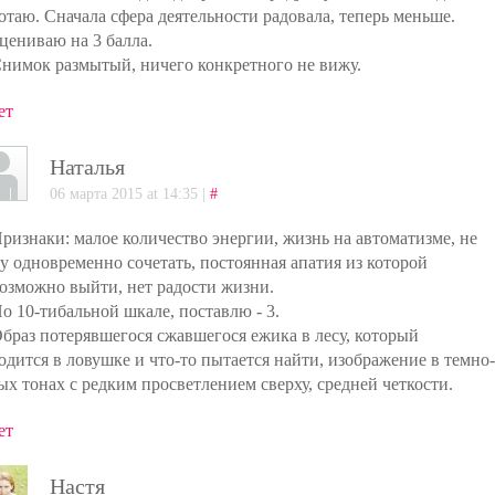
отаю. Сначала сфера деятельности радовала, теперь меньше.
цениваю на 3 балла.
Снимок размытый, ничего конкретного не вижу.
ет
Наталья
06 марта 2015 at 14:35 |
#
Признаки: малое количество энергии, жизнь на автоматизме, не
у одновременно сочетать, постоянная апатия из которой
озможно выйти, нет радости жизни.
По 10-тибальной шкале, поставлю - 3.
Образ потерявшегося сжавшегося ежика в лесу, который
одится в ловушке и что-то пытается найти, изображение в темно-
ых тонах с редким просветлением сверху, средней четкости.
ет
Настя