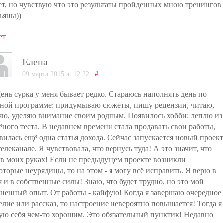
ет, но чувствую что это результаты пройденных мною тренингов
ьяны))
ет
Елена
09 марта 2015 at 12:22 |
#
День сурка у меня бывает редко. Стараюсь наполнять день по
ной программе: придумываю сюжеты, пишу рецензии, читаю,
яю, уделяю внимание своим родным. Появилось хобби: леплю из
ёного теста. В недавнем времени стала продавать свои работы,
вилась ещё одна статья дохода. Сейчас запускается новый проект
телеканале. Я чувствовала, что вернусь туда! А это значит, что
 в моих руках! Если не предыдущем проекте возникли
оторые неурядицы, то на этом - я могу всё исправить. Я верю в
я и в собственные силы! Знаю, что будет трудно, но это мой
ненный опыт. От работы - кайфую! Когда я завершаю очередное
елие или рассказ, то настроение невероятно повышается! Тогда я
ую себя чем-то хорошим. Это обязательный пунктик! Недавно