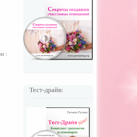
и :
Тест-драйв: