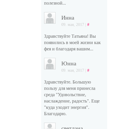
полезной...
Инна
09. мая, 2017 |
#
Здравствуйте Татьяна! Вы
появились в моей жизни как
фея и благодаря вашим...
Юнна
09. мая, 2017 |
#
Здравствуйте. Большую
пользу для меня принесла
среда "Удовольствие,
наслаждение, радость". Еще
"куда уходит энергия".
Благодарю.
светлана