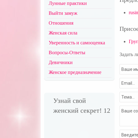
Лунные практики
rusi
Выйти замуж
Отношения
Присое
Женская сила
Гру
Уверенность и самооценка
Вопросы-Ответы
Задать л
Девичники
Женское предназначение
Узнай свой
женский секрет! 12