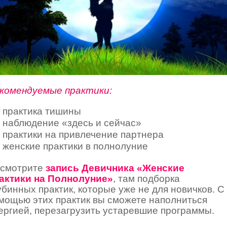
комендуемые практики:
практика тишины
наблюдение «здесь и сейчас»
практики на привлечение партнера
женские практики в полнолуние
смотрите
запись Девичника «Женские
актики на Полнолуние»
, там подборка
убинных практик, которые уже не для новичков. С
мощью этих практик вы сможете наполниться
ергией, перезагрузить устаревшие программы.