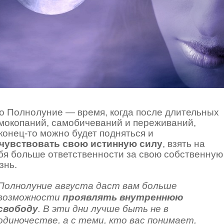
о Полнолуние — время, когда после длительных
мокопаний, самобичеваний и переживаний,
конец-то можно будет подняться и
чувствовать свою истинную силу
, взять на
бя больше ответственности за свою собственную
знь.
Полнолуние августа даст вам больше
возможности
проявлять внутреннюю
свободу
. В эти дни лучше быть не в
одиночестве, а с теми, кто вас понимает,