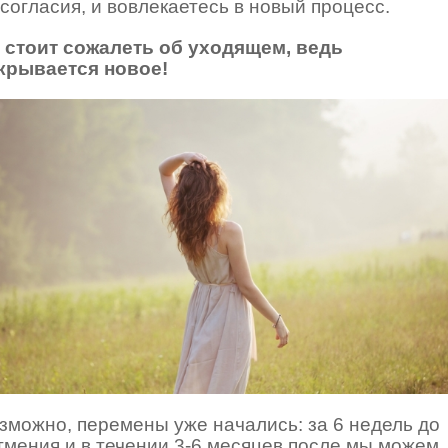
 согласия, и вовлекаетесь в новый процесс.
 стоит сожалеть об уходящем, ведь
крывается новое!
зможно, перемены уже начались: за 6 недель до
тмения и в течении 3-6 месяцев после мы можем