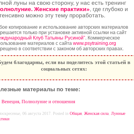
лной луны на свою сторону, у нас есть тренинг
олнолуние. Женские практики»
, где глубоко и
тенсивно можно эту тему проработать.
бое копирование и использование авторских материалов
решается только при установке активной ссылки на сайт
еждународный Клуб Татьяны Русиной"
. Коммерческое
ользование материалов с сайта
www.psytraining.org
рещено в соответствии с законом об авторских правах.
Будем благодарны, если вы поделитесь этой статьей в
социальных сетях:
лезные материалы по теме:
Венеция, Полнолуние и отношения
оскресенье, 06 августа 2017. Posted in
Общая
,
Женская сила
,
Лунные
ктики