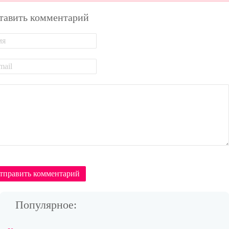
тавить комментарий
тправить комментарий
Популярное: