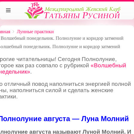
авная
Лунные практики
Волшебный понедельник. Полнолуние и коридор затмений
рогие читательницы! Сегодня Полнолуние,
торое как раз совпало с
рубрикой
«Волшебный
недельник»
.
о отличный повод наполниться энергией полной
ны, наполниться силой и сделать женские
актики.
Полнолуние августа — Луна Молний
лнолуние августа называют Луной Молний. И