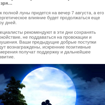
 зря…
к полной луны придется на вечер 7 августа, а его
ергетическое влияние будет продолжаться еще
ру дней.
ециалисты рекомендуют в эти дни сохранять
окойствие, не поддаваться на провокации и
кушения. Ваши предыдущие добрые поступки
дут вознаграждены, искренние позитивные
мерения получат поддержку и дальнейшее
звитие.