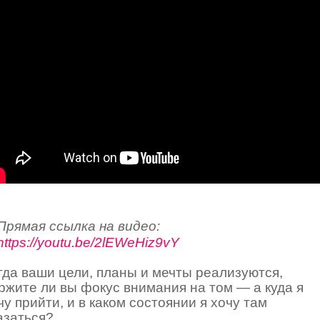
Прямая ссылка на видео:
https://youtu.be/2lEWeHiz9vY
гда ваши цели, планы и мечты реализуются,
ржите ли вы фокус внимания на том — а куда я
чу прийти, и в каком состоянии я хочу там
азаться?