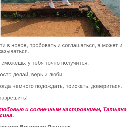
ти в новое, пробовать и соглашаться, а может и
казываться.
 сможешь, у тебя точно получится.
осто делай, верь и люби.
огда немного подождать, поискать, довериться.
разрешить!
любовью и солнечным настроением, Татьяна
сина.
дактор Виктория Якимчук