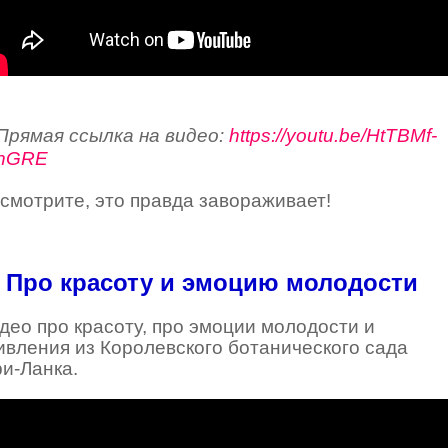
Прямая ссылка на видео:
https://youtu.be/HtTBMf-
nGRE
смотрите, это правда завораживает!
Про красоту и эмоцию молодости
део про красоту, про эмоции молодости и
ивления из Королевского ботанического сада
и-Ланка.