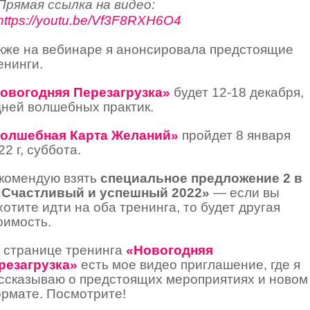
Прямая ссылка на видео:
https://youtu.be/Vf3F8RXH6O4
кже на вебинаре я анонсировала предстоящие
енинги.
овогодняя Перезагрузка»
будет 12-18 декабря,
дней волшебных практик.
олшебная Карта Желаний»
пройдет 8 января
22 г, суббота.
комендую взять
специальное предложение 2 в
«Счастливый и успешный 2022»
— если вы
хотите идти на оба тренинга, то будет другая
оимость.
 странице тренинга
«Новогодняя
резагрузка»
есть мое видео приглашение, где я
ссказываю о предстоящих мероприятиях и новом
рмате. Посмотрите!