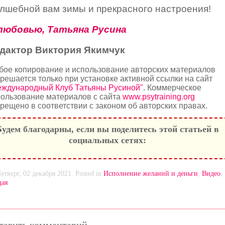
лшебной вам зимы и прекрасного настроения!
любовью, Татьяна Русина
дактор Виктория Якимчук
бое копирование и использование авторских материалов
решается только при установке активной ссылки на сайт
еждународный Клуб Татьяны Русиной"
. Коммерческое
ользование материалов с сайта
www.psytraining.org
рещено в соответствии с законом об авторских правах.
Будем благодарны, если вы поделитесь этой статьей в
социальных сетях:
етверг, 02 декабря 2021. Posted in
Исполнение желаний и деньги
,
Видео
,
ая
тавить комментарий