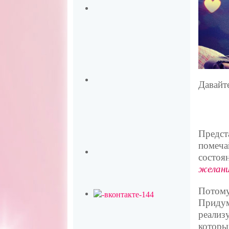
Давайт
Предста
помеча
состоян
желани
Потому 
Придума
реализ
которы