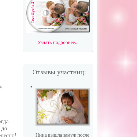
Узнать подробнее...
Отзывы участниц:
е
и
огда
 до
ересно!
Нина вышла замуж после