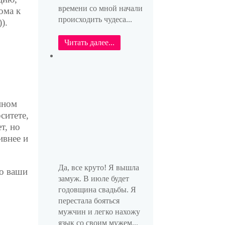
времени со мной начали
ома к
происходить чудеса...
).
Читать далее...
нном
ситете,
т, но
ивнее и
Да, все круто! Я вышла
то ваши
замуж. В июле будет
годовщина свадьбы. Я
перестала бояться
мужчин и легко нахожу
язык со своим мужем...