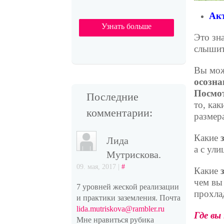
Акт
Узнать больше
Это зн
слышите
Вы мож
осозна
Посмо
Последние
то, ка
комментарии:
размер
Какие
Лида
а с ул
Мутрискова.
09. мая, 2017 |
#
Какие
чем вы 
7 уровней жеской реализации
прохла
и практики заземления. Почта
lida.mutriskova@rambler.ru
Где вы
Мне нравиться рубика