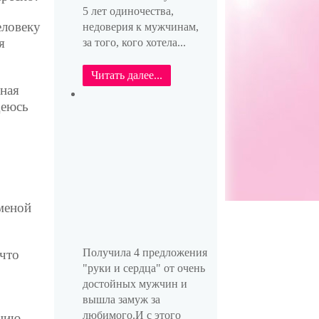
5 лет одиночества,
еловеку
недоверия к мужчинам,
я
за того, кого хотела...
Читать далее...
ная
деюсь
меной
Получила 4 предложения
 что
"руки и сердца" от очень
достойных мужчин и
вышла замуж за
любимого.И с этого
цию,