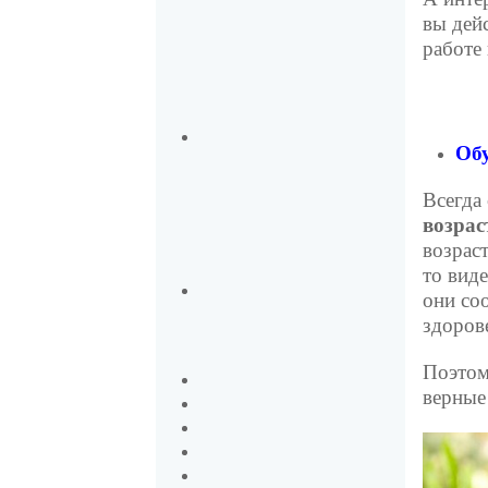
вы дейс
работе 
Об
Всегда
возрас
возрас
то вид
они со
здоров
Поэтом
верные