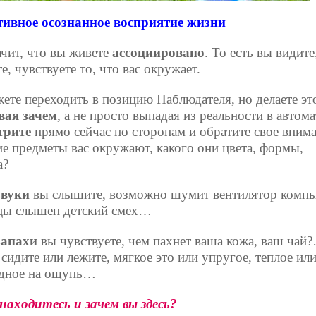
ивное осознанное восприятие жизни
ачит, что вы живете
ассоциировано
. То есть вы видите
, чувствуете то, что вас окружает.
ете переходить в позицию Наблюдателя, но делаете эт
вая зачем
, а не просто выпадая из реальности в автом
трите
прямо сейчас по сторонам и обратите свое внима
кие предметы вас окружают, какого они цвета, формы,
а?
звуки
вы слышите, возможно шумит вентилятор компь
ицы слышен детский смех…
запахи
вы чувствуете, чем пахнет ваша кожа, ваш чай
сидите или лежите, мягкое это или упругое, теплое ил
дное на ощупь…
 находитесь и зачем вы здесь?