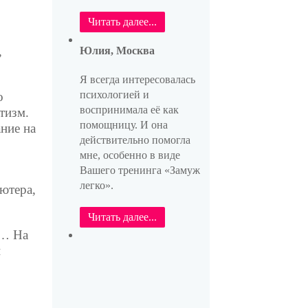
Читать далее...
,
Юлия, Москва
Я всегда интересовалась
психологией и
о
воспринимала её как
атизм.
помощницу. И она
ние на
действительно помогла
мне, особенно в виде
Вашего тренинга «Замуж
легко».
ютера,
Читать далее...
?… На
и