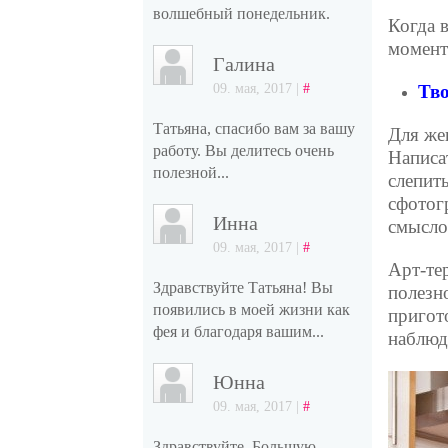
волшебный понедельник.
Когда 
момент
Галина
09. мая, 2017 |
#
Тво
Татьяна, спасибо вам за вашу
Для же
работу. Вы делитесь очень
Написат
полезной...
слепить
сфотог
Инна
смысло
09. мая, 2017 |
#
Арт-те
Здравствуйте Татьяна! Вы
полезн
появились в моей жизни как
пригот
фея и благодаря вашим...
наблюд
Юнна
09. мая, 2017 |
#
Здравствуйте. Большую