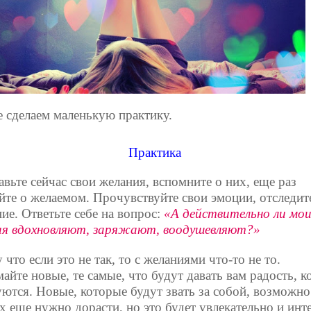
е сделаем маленькую практику.
Практика
вьте сейчас свои желания, вспомните о них, еще раз
йте о желаемом. Прочувствуйте свои эмоции, отследит
ие. Ответьте себе на вопрос:
«А действительно ли мо
я вдохновляют, заряжают, воодушевляют?»
что если это не так, то с желаниями что-то не то.
йте новые, те самые, что будут давать вам радость, к
уются. Новые, которые будут звать за собой, возможно
х еще нужно дорасти, но это будет увлекательно и инт