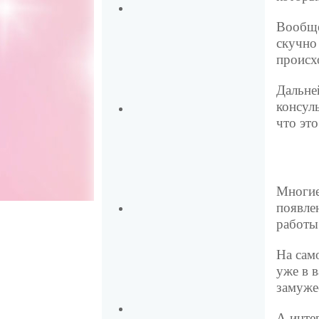
Вообщ
скучно
происх
Дальне
консул
что это
Многие
появле
работы
На само
уже в в
замужес
А инте