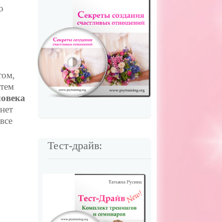
о
д
том,
 тем
ловека
 нет
 все
Тест-драйв: