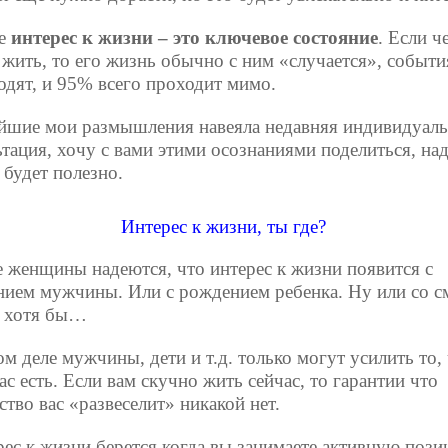
е
интерес к жизни – это ключевое состояние
. Если ч
 жить, то его жизнь обычно с ним «случается», событи
одят, и 95% всего проходит мимо.
йшие мои размышления навеяла недавняя индивидуаль
ьтация, хочу с вами этими осознаниями поделиться, на
 будет полезно.
Интерес к жизни, ты где?
 женщины надеются, что интерес к жизни появится с
нием мужчины. Или с рождением ребенка. Ну или со с
 хотя бы…
м деле мужчины, дети и т.д. только могут усилить то,
ас есть. Если вам скучно жить сейчас, то гарантии что
тво вас «развеселит» никакой нет.
рес к жизни берется когда вы занимаете активную пози