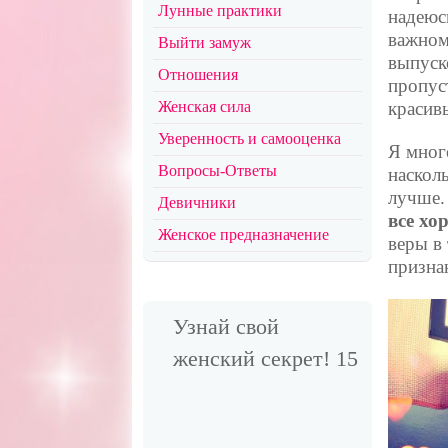
Лунные практики
надеюс
важном
Выйти замуж
выпуск
Отношения
пропус
Женская сила
красив
Уверенность и самооценка
Я мног
Вопросы-Ответы
наскол
лучше
Девичники
все хо
Женское предназначение
веры в 
призна
Узнай свой
женский секрет! 15