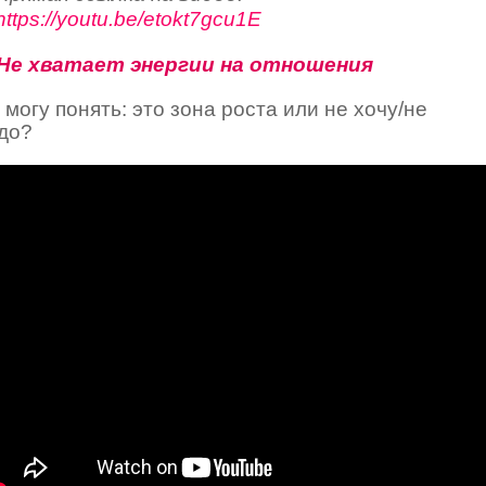
https://youtu.be/etokt7gcu1E
 Не хватает энергии на отношения
 могу понять: это зона роста или не хочу/не
до?