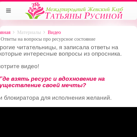
авная
Материалы
Видео
Ответы на вопросы про ресурсное состояние
рогие читательницы, я записала ответы на
которые интересные вопросы из опросника.
отрите видео!
 Где взять ресурс и вдохновение на
уществление своей мечты?
и блокиратора для исполнения желаний.