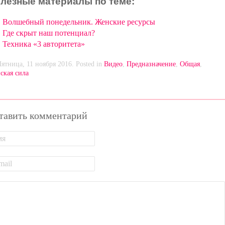
лезные материалы по теме:
Волшебный понедельник. Женские ресурсы
Где скрыт наш потенциал?
Техника «3 авторитета»
Пятница, 11 ноября 2016. Posted in
Видео
,
Предназначение
,
Общая
,
ская сила
тавить комментарий