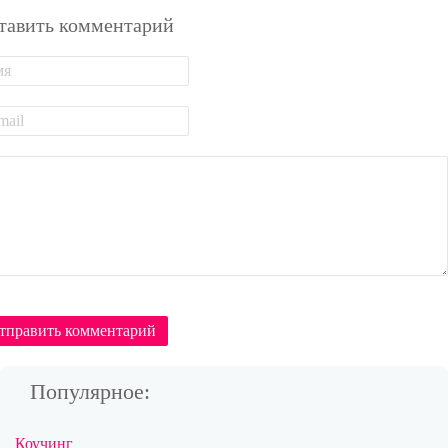
тавить комментарий
тправить комментарий
Популярное:
Коучинг