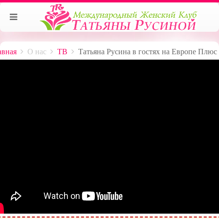
авная
О нас
ТВ
Татьяна Русина в гостях на Европе Плюс