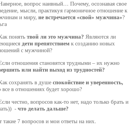
 Наверное, вопрос наивный… Почему, осознавая свое
ведение, мысли, практикуя гармоничное отношение к
жчинам и миру,
не встречается «свой» мужчина»
?
ьга
 Как понять
твой ли это мужчина?
Являются ли
еющиеся
дети препятствием
к созданию новых
ношений с мужчиной?
 Если отношения становятся трудными – их нужно
вершить или найти выход из трудностей?
 Как сохранять в душе
спокойствие и уверенность,
о все в отношениях будет хорошо?
Если честно, вопросов как-то нет, надо только брать и
ать)) -
что делать дальше?
т такие 7 вопросов и мои ответы на них.