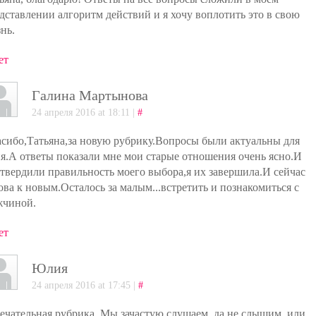
дставлении алгоритм действий и я хочу воплотить это в свою
нь.
ет
Галина Мартынова
24 апреля 2016 at 18:11 |
#
сибо,Татьяна,за новую рубрику.Вопросы были актуальны для
я.А ответы показали мне мои старые отношения очень ясно.И
твердили правильность моего выбора,я их завершила.И сейчас
ова к новым.Осталось за малым...встретить и познакомиться с
жчиной.
ет
Юлия
24 апреля 2016 at 17:45 |
#
ечательная рубрика. Мы зачастую слушаем, да не слышим, или