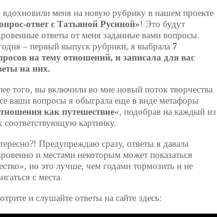
 вдохновили меня на новую рубрику в нашем проекте
опрос-ответ с Татьяной Русиной»
! Это будут
кровенные ответы от меня заданные вами вопросы.
годня – первый выпуск рубрики, я выбрала
7
просов на тему отношений, и записала для вас
веты на них.
лее того, вы включили во мне новый поток творчества
все ваши вопросы я обыграла еще в виде метафоры
тношения как путешествие
«, подобрав на каждый из
х соответствующую картинку.
тересно?! Предупреждаю сразу, ответы я давала
кровенно и местами некоторым может показаться
естко», но это лучше, чем годами тормозить и не
игаться с места.
отрите и слушайте ответы на сайте здесь: