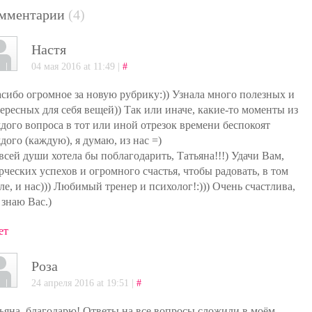
мментарии
(4)
Настя
04 мая 2016 at 11:49 |
#
сибо огромное за новую рубрику:)) Узнала много полезных и
ересных для себя вещей)) Так или иначе, какие-то моменты из
дого вопроса в тот или иной отрезок времени беспокоят
дого (каждую), я думаю, из нас =)
всей души хотела бы поблагодарить, Татьяна!!!) Удачи Вам,
рческих успехов и огромного счастья, чтобы радовать, в том
ле, и нас))) Любимый тренер и психолог!:))) Очень счастлива,
 знаю Вас.)
ет
Роза
24 апреля 2016 at 19:51 |
#
ьяна, благодарю! Ответы на все вопросы сложили в моём