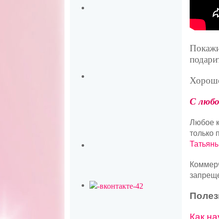
Покажи
подари
Хороше
С любо
Любое к
только 
Татьяны
Коммерч
запреще
Полез
Как на