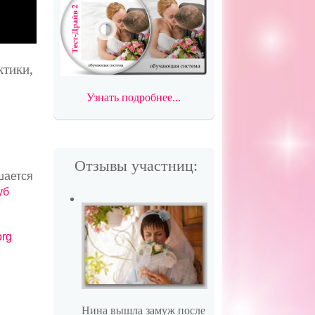
ктики,
Узнать подробнее...
Отзывы участниц:
шается
уб
org
Нина вышла замуж после