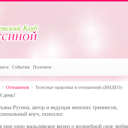
инги
События
Полезное
Отношения
Телесные практики в отношениях (ВИДЕО)
 день!
тьяна Русина, автор и ведущая женских тренингов,
сиональный коуч, психолог.
я еще одно мальдивское видео о волшебной силе любв