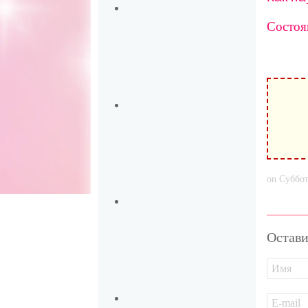
Состоя
on Суббот
Остави