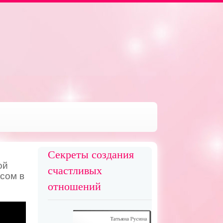
Секреты создания
ой
счастливых
усом в
отношений