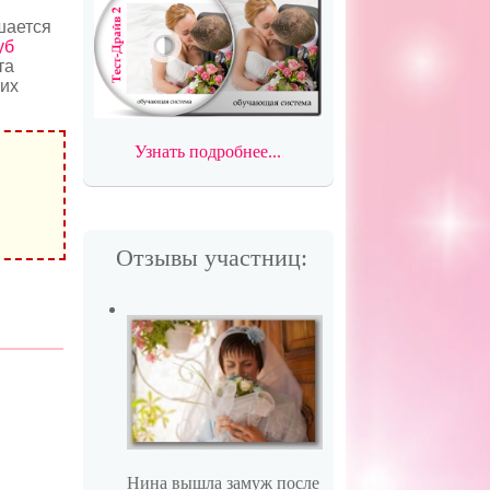
шается
уб
та
ких
Узнать подробнее...
Отзывы участниц:
Нина вышла замуж после