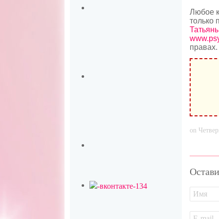
Любое к
только 
Татьяны
www.psy
правах.
on Четвер
Остави