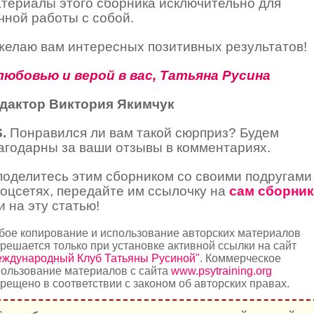
териалы этого сборника исключительно для
чной работы с собой.
желаю вам интересных позитивных результатов!
любовью и верой в вас, Татьяна Русина
дактор Виктория Якимчук
S
.
Понравился ли вам такой сюрприз? Будем
агодарны за ваши отзывы в комментариях.
поделитесь этим сборником со своими подругами
соцсетях, передайте им ссылочку на
сам сборник
и на эту статью!
бое копирование и использование авторских материалов
решается только при установке активной ссылки на сайт
еждународный Клуб Татьяны Русиной"
. Коммерческое
ользование материалов с сайта
www.psytraining.org
рещено в соответствии с законом об авторских правах.