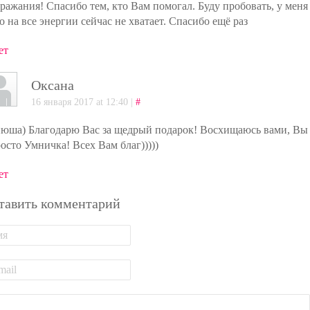
ражания! Спасибо тем, кто Вам помогал. Буду пробовать, у меня
о на все энергии сейчас не хватает. Спасибо ещё раз
ет
Оксана
16 января 2017 at 12:40 |
#
юша) Благодарю Вас за щедрый подарок! Восхищаюсь вами, Вы
росто Умничка! Всех Вам благ)))))
ет
тавить комментарий