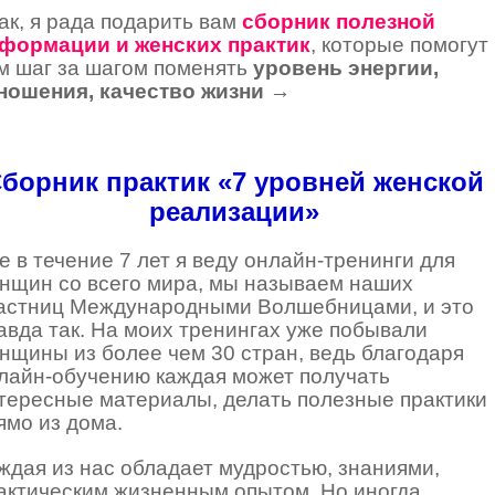
ак, я рада подарить вам
с
б
орник полезной
формации и женских практик
, которые помогут
м шаг за шагом поменять
уровень энергии,
ношения, качество жизни
→
борник практик «7 уровней женской
реализации»
е в течение 7 лет я веду онлайн-тренинги для
нщин со всего мира, мы называем наших
астниц Международными Волшебницами, и это
авда так. На моих тренингах уже побывали
нщины из более чем 30 стран, ведь благодаря
лайн-обучению каждая может получать
тересные материалы, делать полезные практики
ямо из дома.
ждая из нас обладает мудростью, знаниями,
актическим жизненным опытом. Но иногда