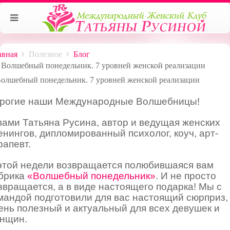
авная
Полезное
Блог
Волшебный понедельник. 7 уровней женской реализации
рогие наши Международные Волшебницы!
вами Татьяна Русина, автор и ведущая женских
енингов, дипломированный психолог, коуч, арт-
рапевт.
этой недели возвращается полюбившаяся вам
брика
«Волшебный понедельник»
. И не просто
звращается, а в виде настоящего подарка! Мы с
мандой подготовили для вас настоящий сюрприз,
ень полезный и актуальный для всех девушек и
нщин.