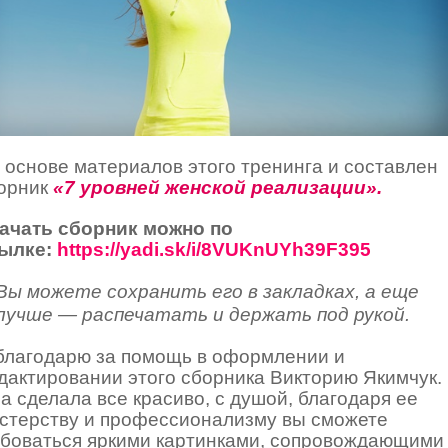
 основе материалов этого тренинга и составлен
орник
«7 уровней женской реализации».
ачать сборник можно по
ылке:
https://yadi.sk/i/8VUKnUYh39F395
Вы можете сохранить его в закладках, а еще
лучше — распечатать и держать под рукой.
благодарю за помощь в оформлении и
дактировании этого сборника Викторию Якимчук.
а сделала все красиво, с душой, благодаря ее
стерству и профессионализму вы сможете
боваться яркими картинками, сопровождающими