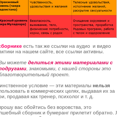
сборнике
есть так же ссылки на аудио и видео
актики на нашем сайте, все ссылки активны.
Вы можете
делиться этими материалами с
подругами
, знакомыми, с нашей стороны это
благотворительный проект.
инственное условие — эти материалы
нельзя
пользовать в коммерческих целях, выдавая их за
ои, продавая как тренер, психолог и т. д.
прошу вас обойтись без воровства, это
лшебный сборник и бумеранг прилетит обратно.
J