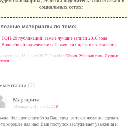
Будем благодарны, если вы поделитесь этой статьей в
социальных сетях:
лезные материалы по теме:
ТОП-20 публикаций: самые лучшие записи 2016 года
Волшебный понедельник. 15 женских практик заземления
оскресенье, 15 января 2017. Posted in
Общая
,
Женская сила
,
Лунные
ктики
мментарии
(2)
Маргарита
18 января 2017 at 18:12 |
#
ьяна, большое спасибо за Ваш труд, за такое желание сделать
-то хорошее для нас! Ваш поступок заслуживает уважения и