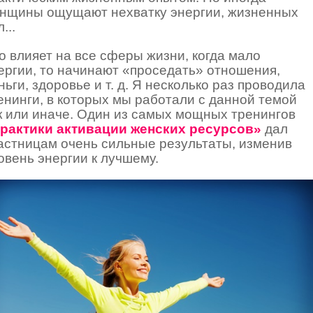
нщины ощущают нехватку энергии, жизненных
...
о влияет на все сферы жизни, когда мало
ергии, то начинают «проседать» отношения,
ньги, здоровье и т. д. Я несколько раз проводила
енинги, в которых мы работали с данной темой
к или иначе. Один из самых мощных тренингов
рактики активации женских ресурсов»
дал
астницам очень сильные результаты, изменив
овень энергии к лучшему.