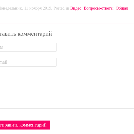
Понедельник, 11 ноября 2019. Posted in
Видео
,
Вопросы-ответы
,
Общая
тавить комментарий
тправить комментарий