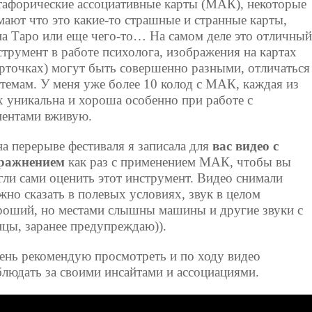
тафорические ассоциативные карты (МАК), некоторые
мают что это какие-то страшные и странные карты,
па Таро или еще чего-то… На самом деле это отличный
струмент в работе психолога, изображения на картах
арточках) могут быть совершенно разными, отличаться
 темам. У меня уже более 10 колод с МАК, каждая из
х уникальна и хороша особенно при работе с
иентами вживую.
на перерыве фестиваля я записала для
вас видео с
ражнением
как раз с применением МАК, чтобы вы
гли сами оценить этот инструмент. Видео снимали
жно сказать в полевых условиях, звук в целом
роший, но местами слышны машины и другие звуки с
ицы, заранее предупреждаю)).
ень рекомендую просмотреть и по ходу видео
блюдать за своими инсайтами и ассоциациями.