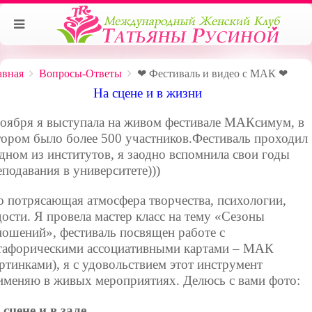
авная
Вопросы-Ответы
❤ Фестиваль и видео с МАК ❤
На сцене и в жизни
ноября я выступала на живом фестивале МАКсимум, в
тором было более 500 участников.Фестиваль проходил
одном из институтов, я заодно вспомнила свои годы
еподавания в университете)))
о потрясающая атмосфера творчества, психологии,
дости. Я провела мастер класс на тему «Сезоны
ношений», фестиваль посвящен работе с
тафорическими ассоциативными картами – МАК
артинками), я с удовольствием этот инструмент
именяю в живых мероприятиях. Делюсь с вами фото:
 сцене и в зале