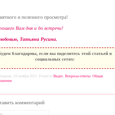
иятного и полезного просмотра!
рошего Вам дня и до встречи!
любовью, Татьяна Русина.
Будем благодарны, если вы поделитесь этой статьей в
социальных сетях:
Вторник, 03 ноября 2015. Posted in
Видео
,
Вопросы-ответы
,
Общая
,
ошения
тавить комментарий