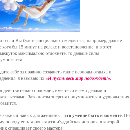
от если Вы будете специально замедляться, например, дадите
е хотя бы 15 минут на релакс и восстановление, и в этот
межуток максимально отдохнете, то дальше силы
умножатся.
дите себе за правило создавать такие периоды отдыха и
едления, я называю их
«И пусть весь мир подождет!».
н действительно подождет, вместе со всеми делами и
зательствами. Зато потом энергия приумножится и удовольствия
бавится.
 важный навык для женщины -
это умение быть в моменте
. По
му поводу есть хорошая дзэн-буддийская история, в которой
ник спрашивает своего мастера: