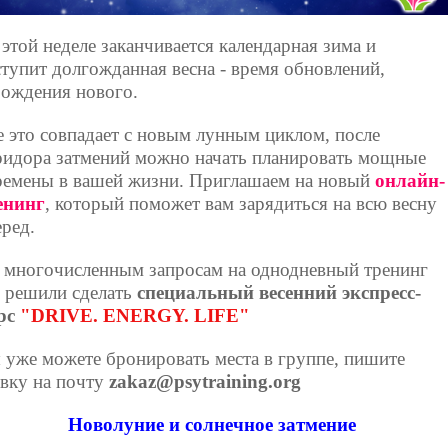
 этой неделе заканчивается календарная зима и
ступит долгожданная весна - время обновлений,
рождения нового.
е это совпадает с новым лунным циклом, после
ридора затмений можно начать планировать мощные
ремены в вашей жизни. Приглашаем на новый
онлайн-
енинг
, который поможет вам зарядиться на всю весну
еред.
 многочисленным запросам на однодневный тренинг
 решили сделать
специальный весенний экспресс-
рс
"
DRIVE. ENERGY. LIFE"
 уже можете бронировать места в группе, пишите
явку на почту
zakaz@psytraining.org
Новолуние и солнечное затмение