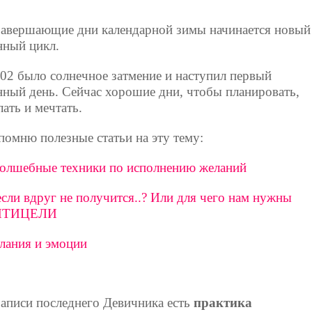
завершающие дни календарной зимы начинается новый
нный цикл.
.02 было солнечное затмение и наступил первый
нный день. Сейчас хорошие дни, чтобы планировать,
лать и мечтать.
помню полезные статьи на эту тему:
волшебные техники по исполнению желаний
если вдруг не получится..? Или для чего нам нужны
НТИЦЕЛИ
лания и эмоции
записи последнего Девичника есть
практика