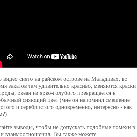
о видео снято на райском острове на Мальдивах, во
емя закатов там удивительно красиво, меняются краски
ироды, океан из ярко-голубого превращается в
обычный сияющий цвет (мне он напомнил смешение
лотого и серебристого одновременно, интересно - как
м?)
лайте выводы, чтобы не допускать подобные помехи в
ои взаимоотношения. Вы также можете