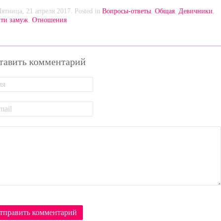
Пятница, 21 апреля 2017. Posted in
Вопросы-ответы
,
Общая
,
Девичники
,
ти замуж
,
Отношения
тавить комментарий
тправить комментарий