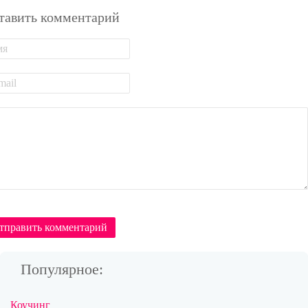
тавить комментарий
тправить комментарий
Популярное:
Коучинг