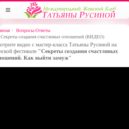
авная
Вопросы-Ответы
Секреты создания счастливых отношений (ВИДЕО)
отрите видео с мастер-класса Татьяны Русиной на
нской фестивале
"Секреты создания счастливых
ношений. Как выйти замуж"