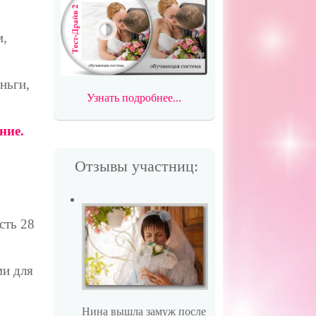
м,
ньги,
Узнать подробнее...
ние.
Отзывы участниц:
сть 28
ми для
Нина вышла замуж после