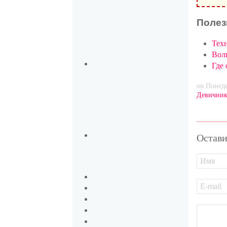
Полез
Тех
Вол
Где
on Понеде
Девични
Остави