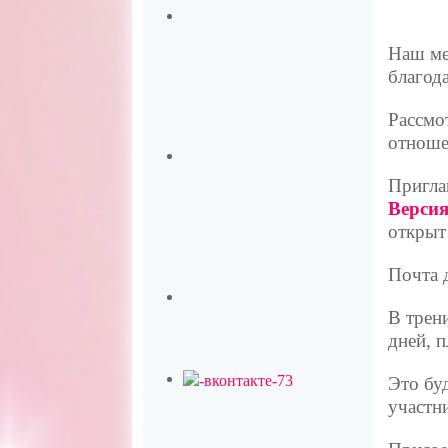
Наш ме
благода
Рассмо
отноше
Пригла
Версия
открыт
Почта 
В трен
дней, 
Это бу
участн