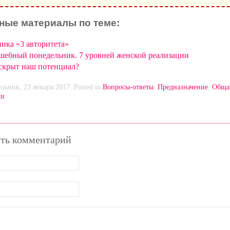
ные материалы по теме:
ника «3 авторитета»
шебный понедельник. 7 уровней женской реализации
 скрыт наш потенциал?
льник, 23 января 2017. Posted in
Вопросы-ответы
,
Предназначение
,
Обща
ки
ть комментарий